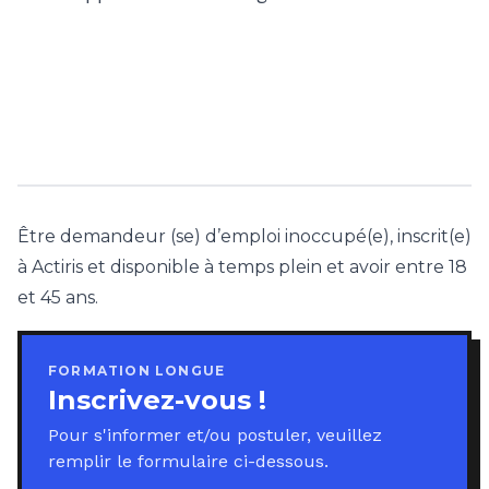
Conditions d'inscription
Être demandeur (se) d’emploi inoccupé(e), inscrit(e)
à Actiris et disponible à temps plein et avoir entre 18
et 45 ans.
FORMATION LONGUE
Inscrivez-vous !
Pour s'informer et/ou postuler, veuillez
remplir le formulaire ci-dessous.